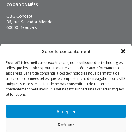
COORDONNÉES
GBG Concept
36, rue Salvador Allende
60000 Beauvais
NOUS CONTACTER
Gérer le consentement
+33 (3) 44 06 89 89
Pour offrir les meilleures expériences, nous utilisons des technologies
contact@gbgconcept.com
telles que les cookies pour stocker et/ou accéder aux informations des
appareils. Le fait de consentir à ces technologies nous permettra de
traiter des données telles que le comportement de navigation ou les ID
INFOS
uniques sur ce site. Le fait de ne pas consentir ou de retirer son
consentement peut avoir un effet négatif sur certaines caractéristiques
Mentions légales
et fonctions.
Politique de confidentialité
Politique de cookies
Accepter
Refuser
Réalisation Vibiz