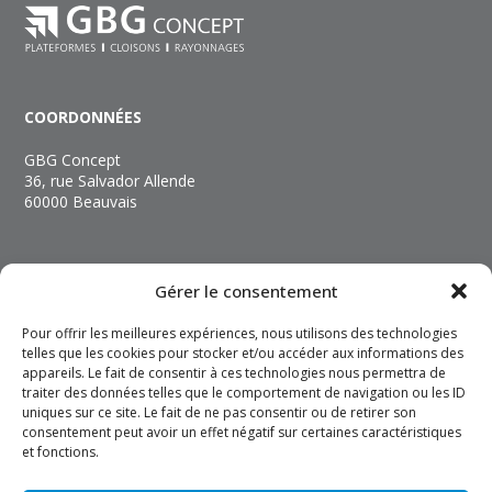
COORDONNÉES
GBG Concept
36, rue Salvador Allende
60000 Beauvais
NOUS CONTACTER
Gérer le consentement
+33 (3) 44 06 89 89
Pour offrir les meilleures expériences, nous utilisons des technologies
contact@gbgconcept.com
telles que les cookies pour stocker et/ou accéder aux informations des
appareils. Le fait de consentir à ces technologies nous permettra de
traiter des données telles que le comportement de navigation ou les ID
INFOS
uniques sur ce site. Le fait de ne pas consentir ou de retirer son
consentement peut avoir un effet négatif sur certaines caractéristiques
Mentions légales
et fonctions.
Politique de confidentialité
Politique de cookies