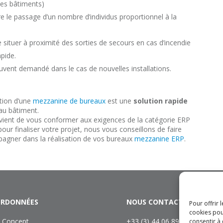
des bâtiments)
re le passage d’un nombre d’individus proportionnel à la
se situer à proximité des sorties de secours en cas d’incendie
pide.
uvent demandé dans le cas de nouvelles installations.
ation d’une
mezzanine de bureaux
est une
solution rapide
au bâtiment.
 convient de vous conformer aux exigences de la catégorie ERP
pour finaliser votre projet, nous vous conseillons de faire
agner dans la réalisation de vos bureaux
mezzanine ERP
.
RDONNÉES
NOUS CONTACTER
Pour offrir 
cookies pou
 Concept
+33 (3) 44 06 89 89
consentir à