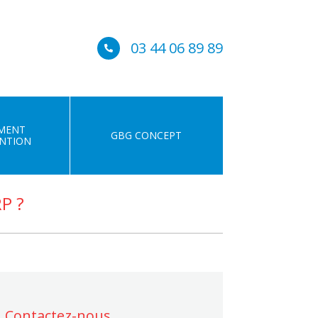
03 44 06 89 89

MENT
GBG CONCEPT
NTION
P ?
Contactez-nous