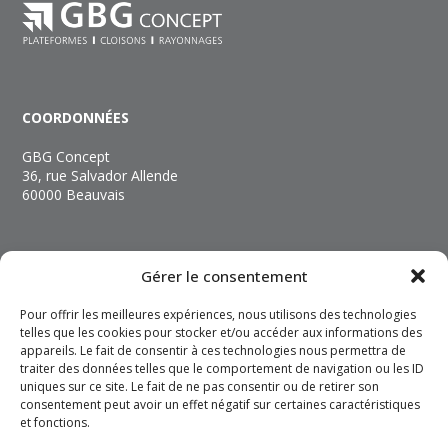
COORDONNÉES
GBG Concept
36, rue Salvador Allende
60000 Beauvais
NOUS CONTACTER
Gérer le consentement
+33 (3) 44 06 89 89
Pour offrir les meilleures expériences, nous utilisons des technologies
contact@gbgconcept.com
telles que les cookies pour stocker et/ou accéder aux informations des
appareils. Le fait de consentir à ces technologies nous permettra de
traiter des données telles que le comportement de navigation ou les ID
INFOS
uniques sur ce site. Le fait de ne pas consentir ou de retirer son
consentement peut avoir un effet négatif sur certaines caractéristiques
Mentions légales
et fonctions.
Politique de confidentialité
Politique de cookies