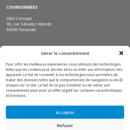
COORDONNÉES
GBG Concept
36, rue Salvador Allende
60000 Beauvais
NOUS CONTACTER
Gérer le consentement
+33 (3) 44 06 89 89
Pour offrir les meilleures expériences, nous utilisons des technologies
contact@gbgconcept.com
telles que les cookies pour stocker et/ou accéder aux informations des
appareils. Le fait de consentir à ces technologies nous permettra de
traiter des données telles que le comportement de navigation ou les ID
INFOS
uniques sur ce site. Le fait de ne pas consentir ou de retirer son
consentement peut avoir un effet négatif sur certaines caractéristiques
Mentions légales
et fonctions.
Politique de confidentialité
Politique de cookies
Accepter
Refuser
Réalisation Vibiz