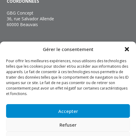
COORDONNÉES
GBG Concept
36, rue Salvador Allende
60000 Beauvais
NOUS CONTACTER
Gérer le consentement
+33 (3) 44 06 89 89
Pour offrir les meilleures expériences, nous utilisons des technologies
contact@gbgconcept.com
telles que les cookies pour stocker et/ou accéder aux informations des
appareils. Le fait de consentir à ces technologies nous permettra de
traiter des données telles que le comportement de navigation ou les ID
INFOS
uniques sur ce site. Le fait de ne pas consentir ou de retirer son
consentement peut avoir un effet négatif sur certaines caractéristiques
Mentions légales
et fonctions.
Politique de confidentialité
Politique de cookies
Accepter
Refuser
Réalisation Vibiz