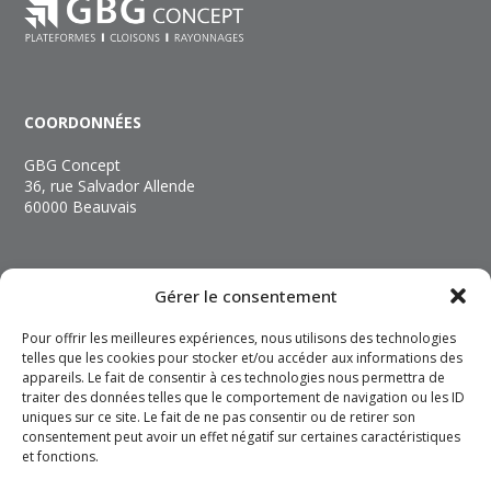
COORDONNÉES
GBG Concept
36, rue Salvador Allende
60000 Beauvais
NOUS CONTACTER
Gérer le consentement
+33 (3) 44 06 89 89
Pour offrir les meilleures expériences, nous utilisons des technologies
contact@gbgconcept.com
telles que les cookies pour stocker et/ou accéder aux informations des
appareils. Le fait de consentir à ces technologies nous permettra de
traiter des données telles que le comportement de navigation ou les ID
INFOS
uniques sur ce site. Le fait de ne pas consentir ou de retirer son
consentement peut avoir un effet négatif sur certaines caractéristiques
Mentions légales
et fonctions.
Politique de confidentialité
Politique de cookies